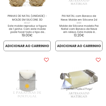
PINHAS DE NATAL (UNIDADE) -
PAI NATAL com Boneco de
MOLDE EM SILICONE 3D
Neve. Molde em Silicone 2d
001327
00501
Este molde reproduz a figura
Molde de Silicone modelo Pai
de 1 pinha. Com este molde
Natal com Boneco de Neve
pode fazer todo o tipo de
em relevo. Este molde é
19.00
€
13.20
€
trabalhos artesanais com os
antiaderente, flexível e
seguintes materiais: Resina,
resistente, com o qual é
figuras de gesso, cera
muito fácil trabalhar. Basta
perfumada, cera natural,
derreter o sabão (base) de
ADICIONAR AO CARRINHO
ADICIONAR AO CARRINHO
parafina para velas, bem
glicerina, adicionar essência
como com diferentes tipos
aromática e corante para
de sabão ou base de
personalizá-lo e preencher o
glicerina. Muito fácil de usar
molde. Borrife com álcool 96º
e de desmoldar e... BOAS
para evitar as bolhas. Deixe
FESTAS!!! VER DETALHES VER
secar para desenformar.
PRODUTOS RELACIONADOS
Poderá destacar os detalhes
do molde polvilhando com
mica ou glitter. Este molde
também permite que se
trabalhe com outros
materiais, tais como cera,
gesso, resina, cimento ... O
seu trabalho artesanal
ficará incrível! Medidas:
Altura: 7,7 cm Largura: 5 cm
Espessura: 3,1 cm