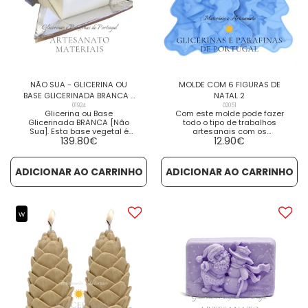
NÃO SUA - GLICERINA OU
MOLDE COM 6 FIGURAS DE
BASE GLICERINADA BRANCA -
NATAL 2
11,5 kg
01924
02051
Glicerina ou Base
Com este molde pode fazer
Glicerinada BRANCA [Não
todo o tipo de trabalhos
Sua]. Esta base vegetal é
artesanais com os
139.80
€
12.90
€
formulada especificamente
seguintes materiais: Resina,
para ambientes e condições
figuras de gesso, cera
húmidas, sendo usada na
perfumada, cera natural,
manufactura de barras de
parafina para velas, bem
ADICIONAR AO CARRINHO
ADICIONAR AO CARRINHO
sabão opacas. [...] VER
como com diferentes tipos
DETALHES VER PRODUTOS
de sabão ou base de
RELACIONADOS
glicerina. Muito fácil de usar
e de desmoldar e... BOAS
FESTAS!!! VER DETALHES VER
w
PRODUTOS RELACIONADOS