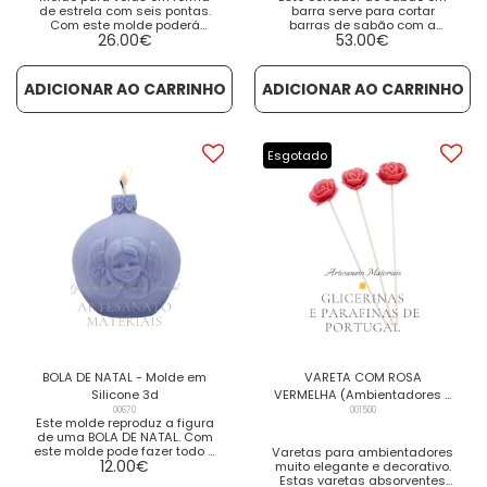
de estrela com seis pontas.
barra serve para cortar
Com este molde poderá
barras de sabão com a
26.00
€
53.00
€
fabricar as suas próprias
mesma espessura. A
velas em parafina ou figuras
Espessura do Sabão ou do
em gesso, resina etc. Como
Sabonete a cortar, tem a
fazer esta vela? Muito fácil:
possibilidade de variar. VER
ADICIONAR AO CARRINHO
ADICIONAR AO CARRINHO
Derreta 70% de parafina GP-
DETALHES VER PRODUTOS
66 e adicione 30% de
RELACIONADOS
estearina de palma. Esta
fusão faz com que a vela
desmolde lisa e facilmente
Esgotado
[...] Medidas: Base:11 cm
Altura: 12 cm
BOLA DE NATAL - Molde em
VARETA COM ROSA
Silicone 3d
VERMELHA (Ambientadores e
00670
Difusores)
001500
Este molde reproduz a figura
de uma BOLA DE NATAL. Com
este molde pode fazer todo o
Varetas para ambientadores
12.00
€
tipo de trabalhos artesanais
muito elegante e decorativo.
com os seguintes materiais:
Estas varetas absorventes