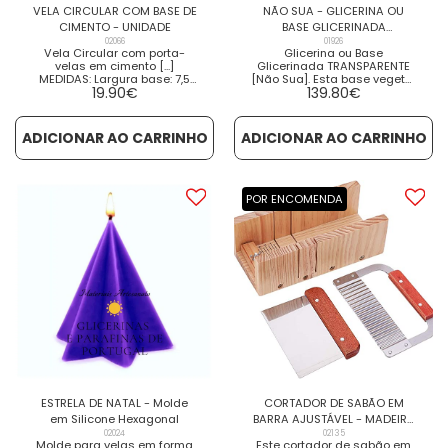
VELA CIRCULAR COM BASE DE
NÃO SUA - GLICERINA OU
CIMENTO - UNIDADE
BASE GLICERINADA
02066
TRASPARENTE - 11,5 kg
01926
Vela Circular com porta-
Glicerina ou Base
velas em cimento [...]
Glicerinada TRANSPARENTE
MEDIDAS: Largura base: 7,5
[Não Sua]. Esta base vegetal
19.90
€
139.80
€
cm Altura: + - 11 cm VER
é formulada
DETALHES VER PRODUTOS
especificamente para
RELACIONADOS
ambientes e condições
húmidas, sendo usada na
ADICIONAR AO CARRINHO
ADICIONAR AO CARRINHO
manufactura de barras de
sabão transparentes. [...] VER
DETALHES VER PRODUTOS
RELACIONADOS
POR ENCOMENDA
ESTRELA DE NATAL - Molde
CORTADOR DE SABÃO EM
em Silicone Hexagonal
BARRA AJUSTÁVEL - MADEIRA
02024
(3 PEÇAS)
02135
Molde para velas em forma
Este cortador de sabão em