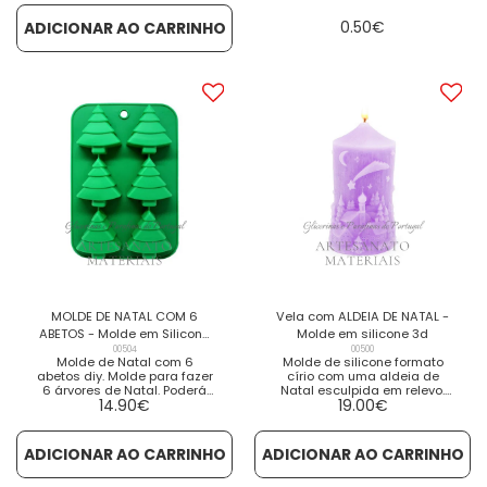
Resina, figuras de gesso,
com flores difusoras de
cera perfumada, cera
aroma, são compostas por
0.50
€
ADICIONAR AO CARRINHO
natural, parafina para velas,
uma vara de madeira de
bem como com diferentes
rattan terminada com uma
tipos de sabão ou base de
rosa de [...] VER DETALHES VER
glicerina. Muito fácil de usar
PRODUTOS RELACIONADOS
e de desmoldar e... BOAS
FESTAS!!! Medidas: - 6,5 cm -
6,5 cm - 8 cm
MOLDE DE NATAL COM 6
Vela com ALDEIA DE NATAL -
ABETOS - Molde em Silicone
Molde em silicone 3d
Industrial
00504
00500
Molde de Natal com 6
Molde de silicone formato
abetos diy. Molde para fazer
círio com uma aldeia de
6 árvores de Natal. Poderá
Natal esculpida em relevo.
14.90
€
19.00
€
com este molde fazer vários
Com este molde
trabalhos artesanais
antiaderente, flexível e
Natalícios, como velas,
resistente, trabalhar com ele
sabonetes, chocolates,
é muito fácil. Basta derreter a
ADICIONAR AO CARRINHO
ADICIONAR AO CARRINHO
gesso, resina, [...] DISPONIVEL
parafina, adicionar essência
EM TRÊS DIAS VER DETALHES
aromática e colorir ao seu