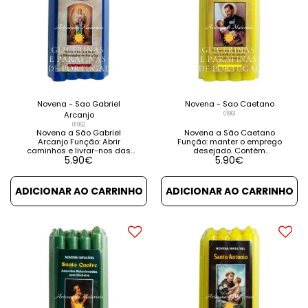
Novena - Sao Gabriel
Novena - Sao Caetano
Arcanjo
01961
01962
Novena a São Gabriel
Novena a São Caetano
Arcanjo Função: Abrir
Função: manter o emprego
caminhos e livrar-nos das
desejado. Contém
5.90
€
5.90
€
dificuldades da vida.
instruções e orações. VER
Contém instruções e
DETALHES VER PRODUTOS
orações. VER DETALHES VER
RELACIONADOS
PRODUTOS RELACIONADOS
ADICIONAR AO CARRINHO
ADICIONAR AO CARRINHO