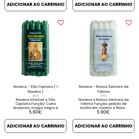
RELACIONADOS
PRODUTOS RELACIONADOS
ADICIONAR AO CARRINHO
ADICIONAR AO CARRINHO
Novena - São Cipriano ( 1
Novena - Nossa Senhora de
Novena )
Fátima
01930
01954
Novena Infalível a São
Novena a Nossa Senhora de
Cipriano Função: Corta
Fátima Função: pedido de
bruxarias, magia negra e
auxílio em novena a Nossa
5.90
€
5.90
€
protege contra todos os
Senhora de Fátima. Contém
males. Contém instruções e
instruções e orações. VER
orações. VER DETALHES VER
DETALHES VER PRODUTOS
PRODUTOS RELACIONADOS
RELACIONADOS
ADICIONAR AO CARRINHO
ADICIONAR AO CARRINHO