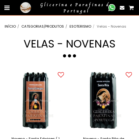
gtag('event', 'compra_finalizada', { //
});
Glicerina e Parafinas de
Portugal
INÍCIO
CATEGORIAS/PRODUTOS
ESOTERISMO
Velas - Novenas
VELAS - NOVENAS
Novena - Santa Edwiges ( 1
Novena - Santa Rita de