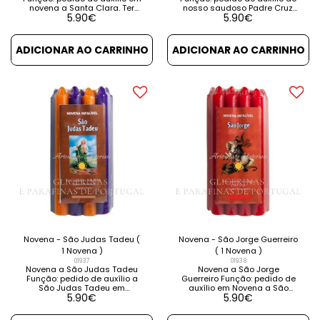
novena a Santa Clara. Ter
nosso saudoso Padre Cruz.
5.90
€
5.90
€
um oportunidade de
Contém instruções e
emprego. Contém instruções
orações. VER DETALHES VER
e orações. VER DETALHES VER
PRODUTOS RELACIONADOS
PRODUTOS RELACIONADOS
ADICIONAR AO CARRINHO
ADICIONAR AO CARRINHO
Novena - São Judas Tadeu (
Novena - São Jorge Guerreiro
1 Novena )
( 1 Novena )
01937
01938
Novena a São Judas Tadeu
Novena a São Jorge
Função: pedido de auxílio a
Guerreiro Função: pedido de
São Judas Tadeu em
auxílio em Novena a São
5.90
€
5.90
€
causas impossíveis. Contém
Jorge, o Santo Guerreiro.
instruções e orações. VER
Contém instruções e
DETALHES VER PRODUTOS
orações. VER DETALHES VER