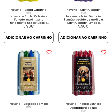
Novena - Santa Catarina
Novena - Saint Germain
01958
01957
Novena a Santa Catarina
Novena a Saint Germain
Função: maximizar o
Função: pedido de auxílio a
rendimento nos estudos e
Saint Germain. Limpa e
5.90
€
5.90
€
exames. Contém instruções
transmuta as cargas
e orações. VER DETALHES VER
negativas das células do
PRODUTOS RELACIONADOS
corpo. Promove um estado
mais espiritual de ser.
ADICIONAR AO CARRINHO
ADICIONAR AO CARRINHO
Contém instruções e
orações. VER DETALHES VER
PRODUTOS RELACIONADOS
Novena - Sagrada Família
Novena - Nossa Senhora
01956
Desatadora de Nós
01955