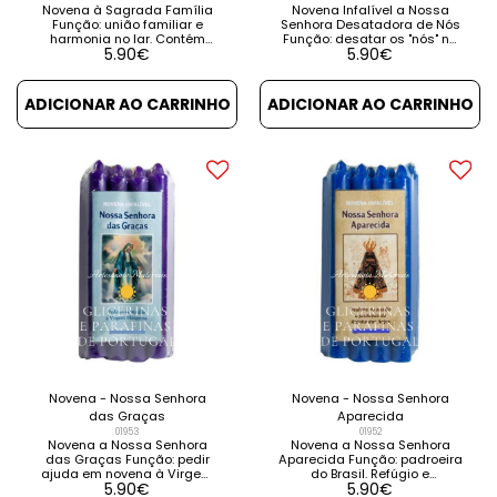
Novena à Sagrada Família
Novena Infalível a Nossa
Função: união familiar e
Senhora Desatadora de Nós
harmonia no lar. Contém
Função: desatar os "nós" na
5.90
€
5.90
€
instruções e orações. VER
vida, todos males e aflições.
DETALHES VER PRODUTOS
Contém instruções e
RELACIONADOS
orações. VER DETALHES VER
PRODUTOS RELACIONADOS
ADICIONAR AO CARRINHO
ADICIONAR AO CARRINHO
Novena - Nossa Senhora
Novena - Nossa Senhora
das Graças
Aparecida
01953
01952
Novena a Nossa Senhora
Novena a Nossa Senhora
das Graças Função: pedir
Aparecida Função: padroeira
ajuda em novena à Virgem
do Brasil. Refúgio e
5.90
€
5.90
€
Milagrosa. Contém
consolação dos aflitos em