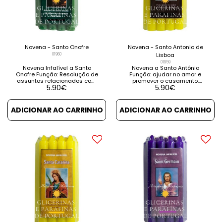
Novena - Santo Onofre
Novena - Santo Antonio de
01960
Lisboa
01959
Novena Infalível a Santo
Novena a Santo António
Onofre Função: Resolução de
Função: ajudar no amor e
assuntos relacionados com
promover o casamento.
5.90
€
5.90
€
dinheiro. Amparo de Santo
Contém instruções e
Onofre em situações de
orações. VER DETALHES VER
aperto financeiro. Contém
PRODUTOS RELACIONADOS
instruções e orações. VER
ADICIONAR AO CARRINHO
ADICIONAR AO CARRINHO
DETALHES VER PRODUTOS
RELACIONADOS