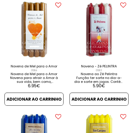
Novena de Mel para o Amor
Novena - Zé PELINTRA
01964
01963
Novena de Mel para o Amor
Novena ao Zé Pelintra
Novena para atrair o Amor à
Função: ter sorte no dia-a-
sua vida, bem como,
dia e sorte em jogos. Contém
6.95
€
5.90
€
fortalecer a sua relação
instruções e orações. VER
amorosa. Contém instruções
DETALHES VER PRODUTOS
e orações para cada um dos
RELACIONADOS
9 dias. VER DETALHES VER
ADICIONAR AO CARRINHO
ADICIONAR AO CARRINHO
PRODUTOS RELACIONADOS