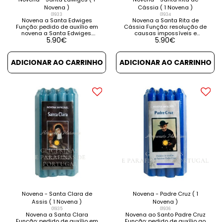
Novena )
Cássia ( 1 Novena )
01933
01934
Novena a Santa Edwiges
Novena a Santa Rita de
Função: pedido de auxílio em
Cássia Função: resolução de
novena a Santa Edwiges.
causas impossíveis e
5.90
€
5.90
€
Resolver problemas de
causas esquecidas. Contém
dívidas ou heranças.
instruções e orações. VER
Contém instruções e
DETALHES VER PRODUTOS
orações. VER DETALHES VER
RELACIONADOS
ADICIONAR AO CARRINHO
ADICIONAR AO CARRINHO
PRODUTOS RELACIONADOS
Novena - Santa Clara de
Novena - Padre Cruz ( 1
Assis ( 1 Novena )
Novena )
01935
01936
Novena a Santa Clara
Novena ao Santo Padre Cruz
Função: pedido de auxílio em
Função: pedido de auxílio ao