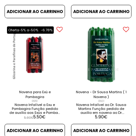
instruções e orações. VER
hora de desespero. Contém
DETALHES VER PRODUTOS
instruções e orações. VER
RELACIONADOS
DETALHES VER PRODUTOS
ADICIONAR AO CARRINHO
ADICIONAR AO CARRINHO
RELACIONADOS
Oferta-5% a-50%
-6.78%
Novena para Exú e
Novena - Dr Sousa Martins ( 1
Pombagira
Novena )
01951
01931
Novena Infalível a Exu e
Novena Infalível ao Dr. Sousa
Pombagira Função: pedido
Martins Função: pedido de
de auxílio aos Exús e Pombas
auxílio em novena ao Dr.
5.50
€
5.90
€
Gira. Contém instruções e
Sousa Martins. Para
5.90
€
orações. VER DETALHES VER
resolução de problemas de
PRODUTOS RELACIONADOS
saúde. Contém instruções e
orações. VER DETALHES VER
ADICIONAR AO CARRINHO
ADICIONAR AO CARRINHO
PRODUTOS RELACIONADOS