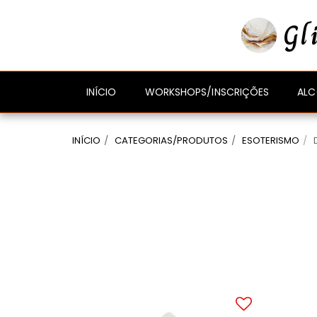
gtag('event', 'compra_finalizada', { //
});
Gl
ALC
INÍCIO
WORKSHOPS/INSCRIÇÕES
INÍCIO
CATEGORIAS/PRODUTOS
ESOTERISMO