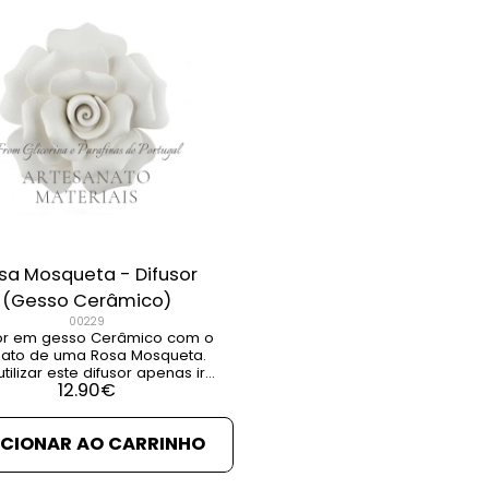
sa Mosqueta - Difusor
(Gesso Cerâmico)
00229
or em gesso Cerâmico com o
ato de uma Rosa Mosqueta.
tilizar este difusor apenas irá
12.90
€
ecisar de embeber o pavio
sência [...] VER DETALHES
R PRODUTOS RELACIONADOS
ICIONAR AO CARRINHO