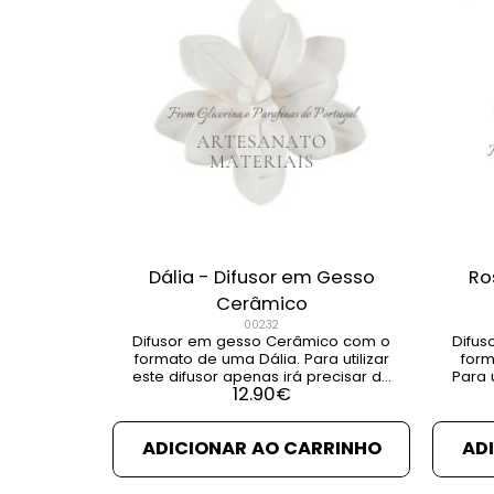
Dália - Difusor em Gesso
Ro
Cerâmico
00232
Difusor em gesso Cerâmico com o
Difus
formato de uma Dália. Para utilizar
form
este difusor apenas irá precisar de
Para u
12.90
€
embeber o pavio numa essência
pr
aromática da sua preferência.
numa es
Com esta Dália poderá perfumar
VE
ADICIONAR AO CARRINHO
AD
pequenos cantos com seu
perfume favorito [...] VER DETALHES
VER PRODUTOS RELACIONADOS