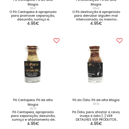
Magia
Magia
02147
02148
O Pó Centopeia é apropriado
O Pó destruição é apropriado
para promover separação,
para derrubar alguém mal
desunião, sumiço e
intencionado, ou mesmo
4.95
€
4.95
€
afastamento de pessoas ou
para destruir situações
situações indesejáveis [...]
prejudiciais [...] VER DETALHES
VER DETALHES VER PRODUTOS
VER PRODUTOS
RELACIONADOS
RELACIONADOS
Pó Centopeia. Pó de alta
Pó do Ódio. Pó de alta Magia
Magia
02136
02135
Pó Centopeia, apropriado
Pó Ódio, para afastar a raiva,
para separação, desunião,
inveja e ódio [...] VER
sumiço e afastamento de
DETALHES VER PRODUTOS
4.95
€
4.95
€
pessoas ou situações
RELACIONADOS
indesejáveis. [...] VER