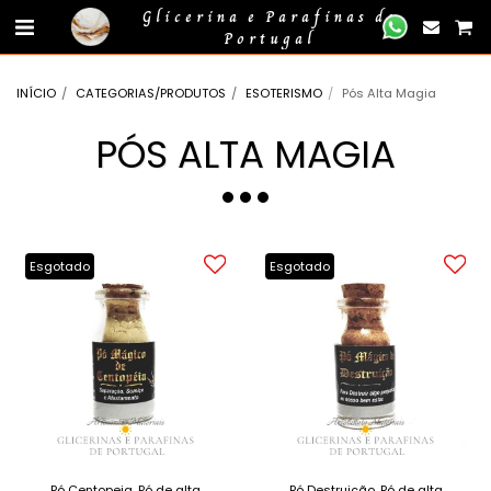
gtag('event', 'compra_finalizada', { //
});
Glicerina e Parafinas de
Portugal
INÍCIO
CATEGORIAS/PRODUTOS
ESOTERISMO
Pós Alta Magia
PÓS ALTA MAGIA
Esgotado
Esgotado
Pó Centopeia. Pó de alta
Pó Destruição. Pó de alta