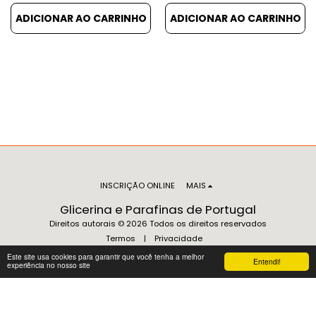
DETALHES VER PRODUTOS
RELACIONADOS
ADICIONAR AO CARRINHO
ADICIONAR AO CARRINHO
INSCRIÇÃO ONLINE
MAIS
Glicerina e Parafinas de Portugal
Direitos autorais © 2026 Todos os direitos reservados
Termos
|
Privacidade
Este site usa cookies para garantir que você tenha a melhor
Entendi!
experiência no nosso site
ASSINAR