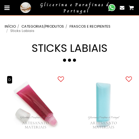
gtag('event', 'compra_finalizada', { //
});
Glicerina e Parafinas de
Portugal
INÍCIO
CATEGORIAS/PRODUTOS
FRASCOS E RECIPIENTES
Sticks Labiais
STICKS LABIAIS
D