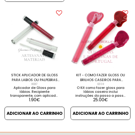
DETALHES VER PRODUTOS
insectos ou para diminuir
RELACIONADOS
hematomas, [...] VER
DETALHES VER PRODUTOS
RELACIONADOS
STICK APLICADOR DE GLOSS
KIT - COMO FAZER GLOSS OU
PARA LABIOS OU PALPEBRAS
BRILHOS CASEIROS PARA
(Unidade)
00267
LABIOS
02138
Aplicador de Gloss para
O Kit como fazer gloss para
lábios. Recipiente
lábios caseiro inclui
transparente, com aplicador
instruções do passo a passo
1.90
€
25.00
€
de espuma macia. Ideal
+ ingredientes. Basta seguir
para armazenar os seus
e verá como são fáceis de
próprios gloss ou brilhos
preparar! Além disso, este kit
labiais [...] VER DETALHES VER
é ideal para dar de presente.
ADICIONAR AO CARRINHO
ADICIONAR AO CARRINHO
PRODUTOS RELACIONADOS
Clique em Ver Detalhes e
descubra tudo o que está
incluido e como fazer brilho
labial caseiro [...] VER
DETALHES VER PRODUTOS
RELACIONADOS