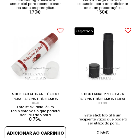
(Unidade)
(unidade)
essencial para acondicionar
essencial para acondicionar
as suas preparações
as suas preparações
1.70
€
1.50
€
cosméticas: pasta de
cosméticas: pasta de
dentes, gel de banho ... Este
dentes, gel de banho ... Este
formato vai encaixar-se
formato vai encaixar-se
perfeitamente na sua bolsa
perfeitamente na sua bolsa
ou kit de higiene. VER
ou kit de higiene. VER
Esgotado
DETALHE
DETALHE
STICK LABIAL TRANSLÚCIDO
STICK LABIAL PRETO PARA
PARA BATONS E BÁLSAMOS
BATONS E BÁLSAMOS LABIAIS
LABIAIS CASEIROS
00990
CASEIROS
001033
Este stick labial é um
recipiente vazio que poderá
ser utilizado para
Este stick labial é um
0.75
€
armazenar: bálsamos
recipiente vazio que poderá
labiais caseiros, batons,
ser utilizado para
barras para picadelas de
armazenar: bálsamos
insectos ou para diminuir
labiais caseiros, batons,
0.55
€
ADICIONAR AO CARRINHO
hematomas, [...] VER
barras para picadelas de