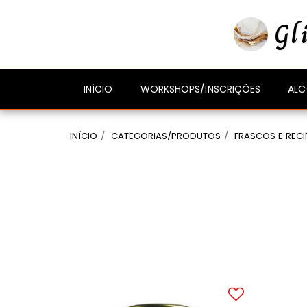
gtag('event', 'compra_finalizada', { //
});
Gl
ALC
INÍCIO
WORKSHOPS/INSCRIÇÕES
INÍCIO
CATEGORIAS/PRODUTOS
FRASCOS E RECI