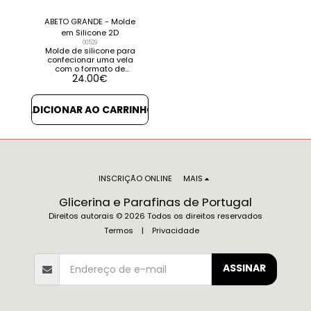
ABETO GRANDE - Molde
em Silicone 2D
00529
Molde de silicone para
confecionar uma vela
com o formato de
24.00
€
Árvore de Natal. É um
molde flexível,
resistente e anti-
aderente. Poderá
ADICIONAR AO CARRINHO
decorar o seu trabalho
com micas e glitter de
forma a que tenham
um brilho diferente ou
pintá-las com verniz.
Este molde também é
adequado para
trabalhar com outros
INSCRIÇÃO ONLINE
MAIS
materiais tais como
gesso, cimento, resina,
Glicerina e Parafinas de Portugal
parafina, sabão
caseiro, glicerina...
Direitos autorais © 2026 Todos os direitos reservados
Medidas: Largura: + -
Termos
|
Privacidade
10,7 cm Altura: + - 10,7
cm
ASSINAR