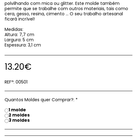
polvilhando com mica ou glitter. Este molde também
permite que se trabalhe com outros materiais, tais como
cera, gesso, resina, cimento ... O seu trabalho artesanal
ficará incrível!
Medidas:
Altura: 7,7 cm
Largura: 5 cm
Espessura: 3,1 cm
13.20
€
REFª:
00501
Quantos Moldes quer Comprar?:
*
1 molde
2 moldes
3 moldes