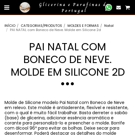
gtag('event', 'compra_finalizada', { //
});
Glicerina e Parafinas de
Portugal
INÍCIO
CATEGORIAS/PRODUTOS
MOLDES E FORMAS
Natal
PAI NATAL com Boneco de Neve. Molde em Silicone 2d
PAI NATAL COM
BONECO DE NEVE.
MOLDE EM SILICONE 2D
Molde de Silicone modelo Pai Natal com Boneco de Neve
em relevo. Este molde é antiaderente, flexível e resistente,
com o qual é muito fácil trabalhar. Basta derreter o sabão
(base) de glicerina, adicionar essência aromática e
corante para personalizá-lo e preencher o molde. Borrife
com álcool 96º para evitar as bolhas. Deixe secar para
desenformar. Poderá destacar os detalhes do molde