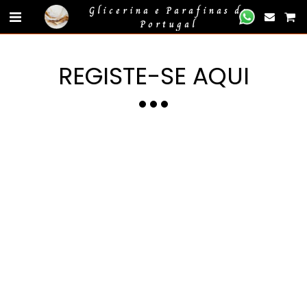
gtag('event', 'compra_finalizada', { //
});
Glicerina e Parafinas de
Portugal
REGISTE-SE AQUI