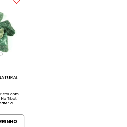
NATURAL
ristal com
 No Tibet,
ater a
rcepção e
. Benéfica
ervoso e
RRINHO
 Função: