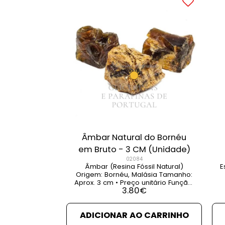
Âmbar Natural do Bornéu
em Bruto - 3 CM (Unidade)
02084
Âmbar (Resina Fóssil Natural)
E
Origem: Bornéu, Malásia Tamanho:
Aprox. 3 cm • Preço unitário Função:
3.80
€
Associado à vida eterna, contra a
má sorte, dores de cabeça e
reumáticas, dores em geral. [...]
n
ADICIONAR AO CARRINHO
VER DETALHES VER PRODUTOS
RELACIONADOS