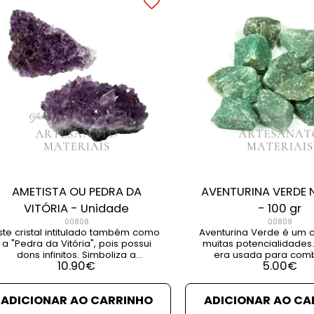
AMETISTA OU PEDRA DA
AVENTURINA VERDE 
VITÓRIA - Unidade
- 100 gr
00808
00809
ste cristal intitulado também como
Aventurina Verde é um c
a "Pedra da Vitória", pois possui
muitas potencialidades.
dons infinitos. Simboliza a
era usada para comb
10.90
€
5.00
€
sabedoria e a clarividência.
miopia, melhorar a pe
Função: cura, desfaz negatividade
estimular a criatividade
os campos energéticos... PESO: 60
para o timo, sistema n
ADICIONAR AO CARRINHO
ADICIONAR AO CA
- 70 gr VER DETALHE VER ARTIGOS
mente. Medidas: Variável Peso: + -
RELACIONADOS
100 grs (1 a 4 pedras)