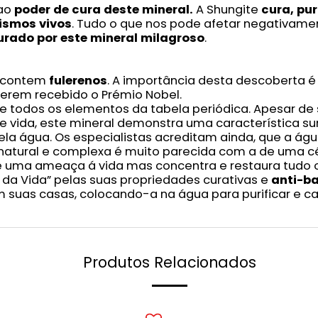
 ao
poder de cura deste mineral.
A Shungite
cura, pur
ismos vivos
. Tudo o que nos pode afetar negativame
urado por este mineral milagroso
.
e contem
fulerenos
. A importância desta descoberta é 
terem recebido o Prémio Nobel.
 todos os elementos da tabela periódica. Apesar de
de vida, este mineral demonstra uma característica
ela água. Os especialistas acreditam ainda, que a ág
 natural e complexa é muito parecida com a de uma cél
 é uma ameaça á vida mas concentra e restaura tudo o
 da Vida” pelas suas propriedades curativas e
anti-ba
m suas casas, colocando-a na água para purificar e c
Produtos Relacionados