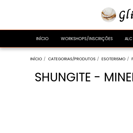
gtag('event', 'compra_finalizada', { //
});
Gl
ALC
INÍCIO
WORKSHOPS/INSCRIÇÕES
INÍCIO
CATEGORIAS/PRODUTOS
ESOTERISMO
SHUNGITE - MIN