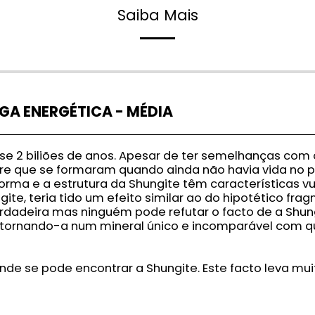
Saiba Mais
GA ENERGÉTICA - MÉDIA
se 2 biliões de anos. Apesar de ter semelhanças com
re que se formaram quando ainda não havia vida no p
rma e a estrutura da Shungite têm características v
te, teria tido um efeito similar ao do hipotético fra
rdadeira mas ninguém pode refutar o facto de a Shung
s, tornando-a num mineral único e incomparável com q
 onde se pode encontrar a Shungite. Este facto leva mu