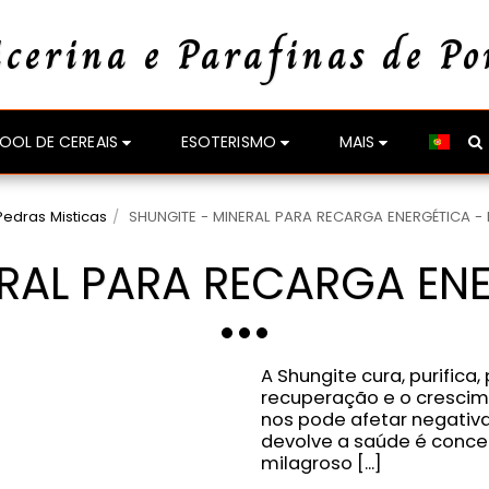
icerina e Parafinas de Po
OOL DE CEREAIS
ESOTERISMO
MAIS
Pedras Misticas
SHUNGITE - MINERAL PARA RECARGA ENERGÉTICA -
ERAL PARA RECARGA ENE
A Shungite cura, purifica
recuperação e o crescim
nos pode afetar negativ
devolve a saúde é conce
milagroso [...]