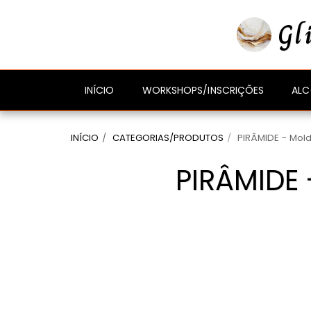
gtag('event', 'compra_finalizada', { //
});
Gl
ALC
INÍCIO
WORKSHOPS/INSCRIÇÕES
INÍCIO
CATEGORIAS/PRODUTOS
PIRÂMIDE - Mold
PIRÂMIDE 