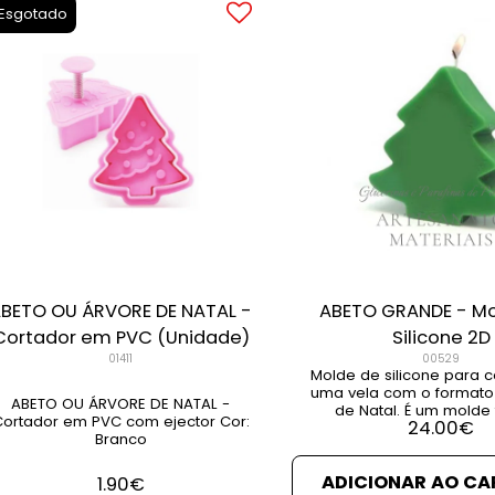
Esgotado
BETO OU ÁRVORE DE NATAL -
ABETO GRANDE - M
Cortador em PVC (Unidade)
Silicone 2D
01411
00529
Molde de silicone para c
uma vela com o formato
ABETO OU ÁRVORE DE NATAL -
de Natal. É um molde f
ortador em PVC com ejector Cor:
24.00
€
resistente e anti-aderen
Branco
decorar o seu trabalho
e glitter de forma a q
ADICIONAR AO CA
um brilho diferente ou 
1.90
€