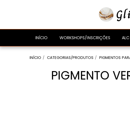
gtag('event', 'compra_finalizada', { //
});
Gl
ALC
INÍCIO
WORKSHOPS/INSCRIÇÕES
INÍCIO
CATEGORIAS/PRODUTOS
PIGMENTOS PAR
PIGMENTO VER