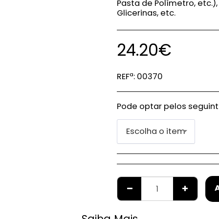
Pasta de Polímetro, etc.)
Glicerinas, etc.
24.20
€
REFª:
00370
Pode optar pelos seguin
Escolha o item
Saiba Mais