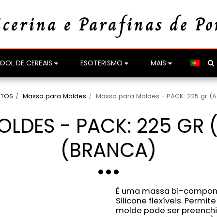
icerina e Parafinas de Po
OOL DE CEREAIS
ESOTERISMO
MAIS
NTOS
Massa para Moldes
Massa para Moldes - PACK: 225 gr (Az
LDES - PACK: 225 GR (
(BRANCA)
É uma massa bi-compone
Silicone flexíveis. Permit
molde pode ser preench