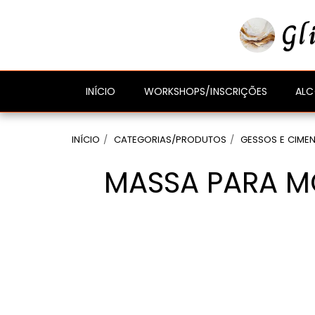
gtag('event', 'compra_finalizada', { //
});
Gl
ALC
INÍCIO
WORKSHOPS/INSCRIÇÕES
INÍCIO
CATEGORIAS/PRODUTOS
GESSOS E CIME
MASSA PARA MO