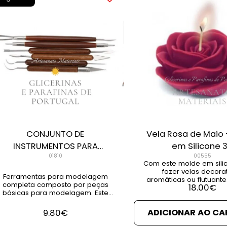
CONJUNTO DE
Vela Rosa de Maio 
INSTRUMENTOS PARA
em Silicone 
MODELAGEM (PACK 6)
01810
00555
Com este molde em sili
fazer velas decorat
Ferramentas para modelagem
aromáticas ou flutuant
completa composto por peças
18.00
€
formato de uma rosa 
básicas para modelagem. Este
encher a sua casa c
conjunto é indicado para
fragrâncias e tranquili
profissionais e amadores na arte
ADICIONAR AO CA
este molde, para além 
9.80
€
a modelagem VER DETALHES VER
decorativas, pde faze
PRODUTOS RELACIONADOS