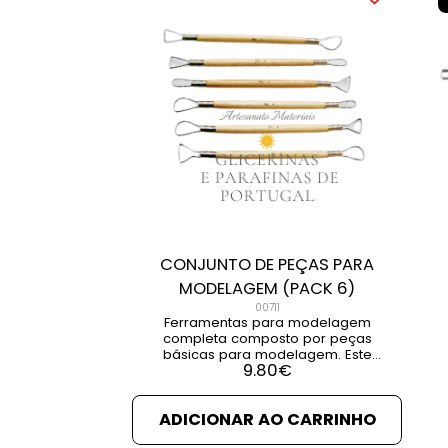
CONJUNTO DE PEÇAS PARA
MODELAGEM (PACK 6)
00711
Ferramentas para modelagem
completa composto por peças
básicas para modelagem. Este
9.80
€
conjunto é indicado para
profissionais e amadores na arte
da modelagem. VER DETALHES VER
ADICIONAR AO CARRINHO
PRODUTOS RELACIONADOS
d