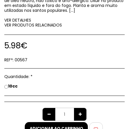
de óleo neutro, não tóxico e anti-alérgico. Diluir no produto
em estado líquido e fora do fogo. Planta e aroma muito
utilizadas nos santos populares. [...]
VER DETALHES
VER PRODUTOS RELACINADOS
5.98
€
REFª:
00567
Quantidade:
*
10cc
ADICIONAR AO CARRINHO