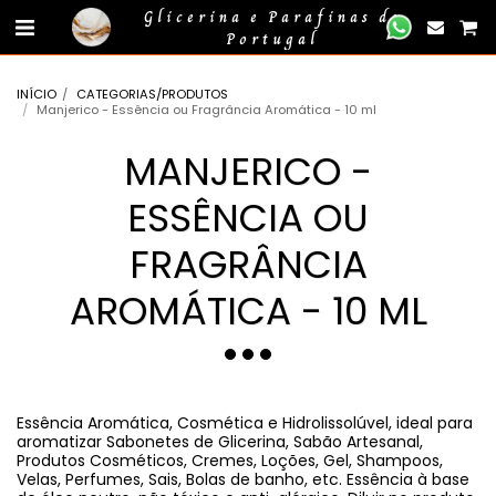
gtag('event', 'compra_finalizada', { //
});
Glicerina e Parafinas de
Portugal
INÍCIO
CATEGORIAS/PRODUTOS
Manjerico - Essência ou Fragrância Aromática - 10 ml
MANJERICO -
ESSÊNCIA OU
FRAGRÂNCIA
AROMÁTICA - 10 ML
Essência Aromática, Cosmética e Hidrolissolúvel, ideal para
aromatizar Sabonetes de Glicerina, Sabão Artesanal,
Produtos Cosméticos, Cremes, Loções, Gel, Shampoos,
Velas, Perfumes, Sais, Bolas de banho, etc. Essência à base