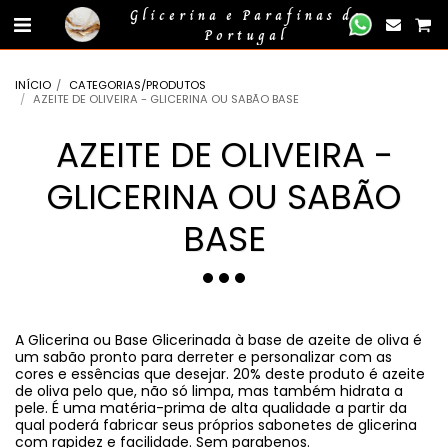
gtag('event', 'compra_finalizada', { //
});
Glicerina e Parafinas de
Portugal
INÍCIO
CATEGORIAS/PRODUTOS
AZEITE DE OLIVEIRA - GLICERINA OU SABÃO BASE
AZEITE DE OLIVEIRA -
GLICERINA OU SABÃO
BASE
A Glicerina ou Base Glicerinada à base de azeite de oliva é
um sabão pronto para derreter e personalizar com as
cores e essências que desejar. 20% deste produto é azeite
de oliva pelo que, não só limpa, mas também hidrata a
pele. É uma matéria-prima de alta qualidade a partir da
qual poderá fabricar seus próprios sabonetes de glicerina
com rapidez e facilidade. Sem parabenos.