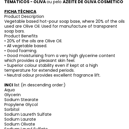
TEMÁTICOS - OLIVA
ou pelo
AZEITE DE OLIVA COSMÉTICO
FICHA TÉCNICA
Product Description
Vegetable based hot-pour soap base, where 20% of the oils
used are Olive Oil. Used for manufacture of transparent
soap bars.
Product Benefits
• 20% of the oils are Olive Oil.
• All vegetable based.
• Good foaming.
• Good moisturising from a very high glycerine content
which provides a pleasant skin feel.
• Superior colour stability even if kept at a high
temperature for extended periods.
• Neutral odour provides excellent fragrance lift.
INCI
list (in descending order:)
Aqua
Glycerin
Sodium Stearate
Propylene Glycol
Sorbitol
Sodium Laureth Sulfate
Sodium Laurate
Sodium Olivate