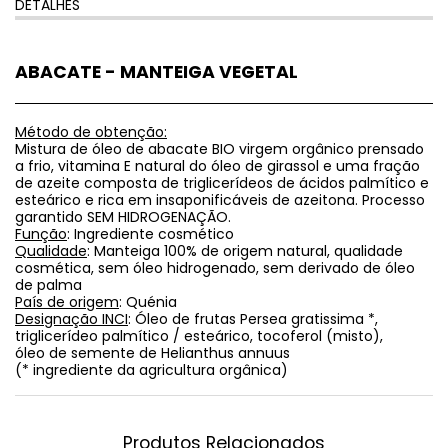
DETALHES
ABACATE - MANTEIGA VEGETAL
Método de obtenção:
Mistura de óleo de abacate BIO virgem orgânico prensado
a frio, vitamina E natural do óleo de girassol e uma fração
de azeite composta de triglicerídeos de ácidos palmítico e
esteárico e rica em insaponificáveis de azeitona. Processo
garantido SEM HIDROGENAÇÃO.
Função
: Ingrediente cosmético
Qualidade
: Manteiga 100% de origem natural, qualidade
cosmética, sem óleo hidrogenado, sem derivado de óleo
de palma
País de origem
: Quénia
Designação INCI
: Óleo de frutas Persea gratissima *,
triglicerídeo palmítico / esteárico, tocoferol (misto),
óleo de semente de Helianthus annuus
(* ingrediente da agricultura orgânica)
Produtos Relacionados