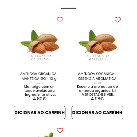
AMÊNDOA ORGÂNICA -
AMÊNDOA ORGÂNICA -
MANTEIGA BIO - 10 gr
ESSENCIA AROMATICA
00716
007161
Manteiga com um
Essencia aromatica de
toque aveludado.
amedoa organica [...]
Ingrediente ativo
VER DETALHES VER
4.80
€
4.98
€
maravilhoso para o
PRODUTOS
cuidado da pele e
RELACIONADOS
cabelos secos. Rico em
antioxidantes e
ADICIONAR AO CARRINHO
ADICIONAR AO CARRINHO
fitoesteróis, traz uma
ação nutritiva e
reestruturante às suas
preparações e evita os
sinais de
envelhecimento [...] VER