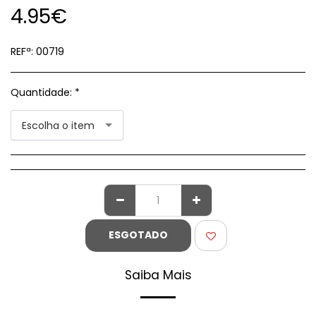
4.95
€
REFª:
00719
Quantidade:
*
Escolha o item
ESGOTADO
Saiba Mais