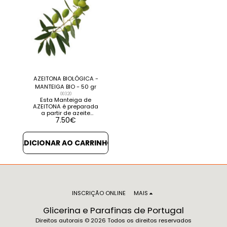
DETALHES VER
PRODUTOS
RELACIONADOS
AZEITONA BIOLÓGICA -
MANTEIGA BIO - 50 gr
00320
Esta Manteiga de
AZEITONA é preparada
a partir de azeite
7.50
€
biológico não
hidrogenado. Muito
cremosa é um
complemento perfeito
ADICIONAR AO CARRINHO
para a sua fórmula
nutritiva. É um fabuloso
agente reparador,
protector e suavizante
[...] VER DETALHES VER
PRODUTOS
RELACIONADOS
INSCRIÇÃO ONLINE
MAIS
Glicerina e Parafinas de Portugal
Direitos autorais © 2026 Todos os direitos reservados