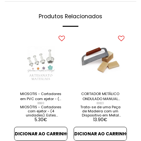
Produtos Relacionados
MIOSOTIS - Cortadores
CORTADOR METÁLICO
em PVC com ejetor - (4
ONDULADO MANUAL
unidades)
00603
PARA BARRAS DE SABÃO
00823
MIOSÓTIS - Cortadores
Trata-se de uma Peça
com ejetor - (4
de Madeira com um
unidades). Estes
Dispositivo em Metal
5.30
€
13.90
€
cortadores são próprios
Ondulado que serve
para uso culinário. São
para cortar Sabonete
também muito
ou Sabão em Barra.
utilizados em trabalhos
Quando usada deixa
ADICIONAR AO CARRINHO
ADICIONAR AO CARRINHO
com Fimo, Sabonetes,
um corte ondulado nos
Barros, Plasticina, etc.
seus sabonetes. VER