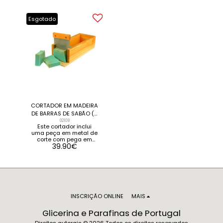
DETALHES VER
PRODUTOS
RELACIONADOS
Esgotado
CORTADOR EM MADEIRA
DE BARRAS DE SABÃO (2
PEÇAS)
02108
Este cortador inclui
uma peça em metal de
corte com pega em
39.90
€
madeira. Corta ou fatia
barras de sabão ou de
sabonete até 2 quilos.
VER DETALHES
INSCRIÇÃO ONLINE
MAIS
Glicerina e Parafinas de Portugal
Direitos autorais © 2026 Todos os direitos reservados