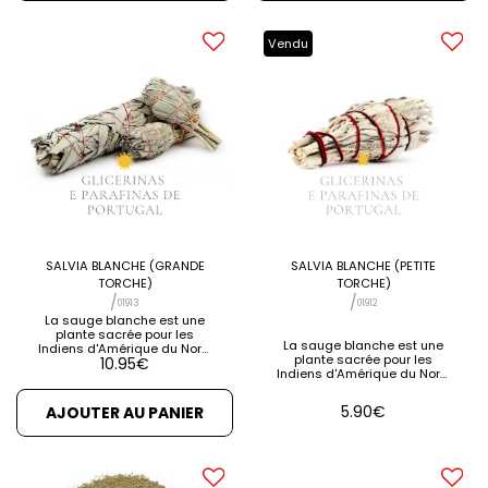
renouvellement. [...] VOIR LES
renouvellement. [...] VOIR LES
DÉTAILS VOIR LES PRODUITS
DÉTAILS VOIR LES PRODUITS
ASSOCIÉS
ASSOCIÉS
Vendu
SALVIA BLANCHE (GRANDE
SALVIA BLANCHE (PETITE
TORCHE)
TORCHE)
/
/
01913
01912
La sauge blanche est une
plante sacrée pour les
La sauge blanche est une
Indiens d'Amérique du Nord.
plante sacrée pour les
10.95
€
Il pousse à l'état sauvage
Indiens d'Amérique du Nord.
dans les déserts de l'ouest
Brûler une seule feuille de
des États-Unis jusqu'au
Sauge Blanche parfume
Nouveau-Mexique. Son
5.90
€
AJOUTER AU PANIER
l'environnement avec son
pouvoir nettoyant et purifiant
arôme unique, apportant une
est énorme! Brûler une seule
sensation de bien-être [...]
feuille de Sauge Blanche
VOIR LES DÉTAILS VOIR LES
parfume l'environnement
PRODUITS ASSOCIÉS
avec son arôme unique,