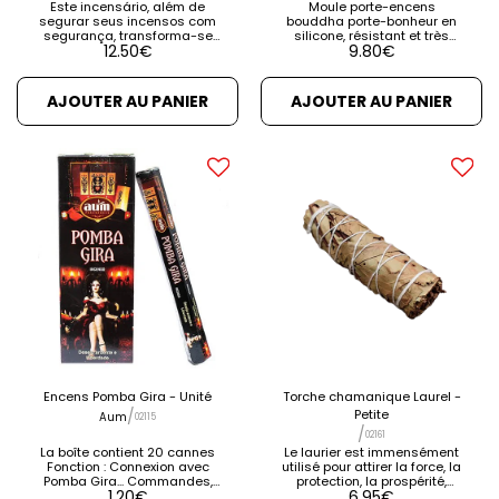
Este incensário, além de
Moule porte-encens
segurar seus incensos com
bouddha porte-bonheur en
segurança, transforma-se
silicone, résistant et très
12.50
€
9.80
€
em um lindo item decorativo.
simple d'utilisation. Vous
Ideal para criar um ambiente
obtiendrez de jolies figurines
relaxante, suas linhas e
sur lesquelles poser les
detalhes imitativos da flor
bâtons d'encens et pouvoir
AJOUTER AU PANIER
AJOUTER AU PANIER
de lótus tornam-no uma
les allumer confortablement !
escolha requintada para
Ce moule porte-encens
harmonizar sua casa.
reproduit la silhouette d'un
Tamanho: 10 cm de diâmetro
nuage ondulant avec la
Fabricado artesanalmente
figure d'un bouddha. Ce
na Índia [...] VER DETALHES
moule a un petit trou à
VER PRODUTOS
chaque extrémité pour
RELACIONADOS
insérer l'encens. Il peut
fonctionner avec du ciment,
du plâtre [...] VOIR LES DÉTAILS
VOIR LES PRODUITS ASSOCIÉS
Encens Pomba Gira - Unité
Torche chamanique Laurel -
/
Petite
Aum
02115
/
02161
La boîte contient 20 cannes
Le laurier est immensément
Fonction : Connexion avec
utilisé pour attirer la force, la
Pomba Gira... Commandes,
protection, la prospérité,
1.20
€
6.95
€
offres, etc. Fabriqué à la
l'abondance, le succès,