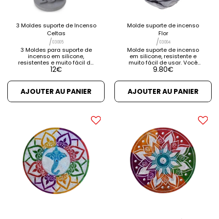
3 Moldes suporte de Incenso
Molde suporte de incenso
Celtas
Flor
/
/
03005
03004
3 Moldes para suporte de
Molde suporte de incenso
incenso em silicone,
em silicone, resistente e
resistentes e muito fácil de
muito fácil de usar. Você
12
€
9.80
€
usar. Moldes com figuras
obterá algumas figuras
bonitas para colocar os
bonitas para colocar os
bastões de incenso que
bastões de incenso e poder
poderá acendê-los de forma
acendê-los
AJOUTER AU PANIER
AJOUTER AU PANIER
confortavel! Possuem um
confortavelmente! Este
pequeno orifício para inserir
molde possui um pequeno
o incenso. Poderá usar
orifício para inserir o incenso.
materiais como cimento,
Pode trabalhar com cimento,
gesso [...] VER DETALHES VER
gesso [...] VER DETALHES VER
PRODUTOS RELACIONADOS
PRODUTOS RELACIONADOS