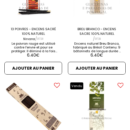
13 POIVRES - ENCENS SACRÉ
BREU BRANCO - ENCENS
100% NATUREL
SACRE 100% NATUREL
/
/
Nirvana
01728
01729
Le poivron rouge est utilisé
Encens naturel Breu Branco,
contre l'envie et pour se
fabriqué au Brésil Contenu: 9
protéger. Il élimine à la fois
bâtonnets de longue durée •
6.40
€
6.40
€
les énergies négatives de
Env. temps de cuisson: 1h
l'environnement et celles de
30m Fonction: Bonne énergie,
votre ardeur, les
propreté et élévation
transformant en énergies
spirituelle [...] VOIR LES
AJOUTER AU PANIER
AJOUTER AU PANIER
positives grâce à sa couleur
DÉTAILS VOIR LES PRODUITS
intense et vibrante. Allumez
ASSOCIÉS
les 13 poivrons Nirvana pour
bloquer les énergies
négatives et redonner
Vendu
vitalité, force et confiance [...]
VOIR LES DÉTAILS VOIR LES
PRODUITS CONNEXES