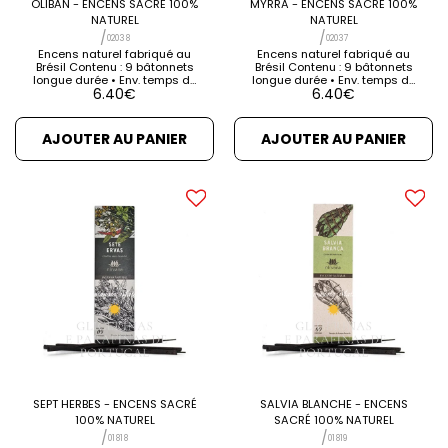
OLIBAN - ENCENS SACRÉ 100%
MYRRA - ENCENS SACRÉ 100%
NATUREL
NATUREL
/
/
02038
02037
Encens naturel fabriqué au
Encens naturel fabriqué au
Brésil Contenu : 9 bâtonnets
Brésil Contenu : 9 bâtonnets
longue durée • Env. temps de
longue durée • Env. temps de
6.40
€
6.40
€
combustion : 1h 30m Fonction
combustion : 1h 30m Fonction
: Bloquer les énergies
: protection, négativités, bons
négatives, la vitalité, la force,
fluides [...] VOIR LES DÉTAILS
la confiance [...] VOIR LES
VOIR LES PRODUITS
AJOUTER AU PANIER
AJOUTER AU PANIER
DÉTAILS VOIR LES PRODUITS
CONNEXES
CONNEXES
SEPT HERBES - ENCENS SACRÉ
SALVIA BLANCHE - ENCENS
100% NATUREL
SACRÉ 100% NATUREL
/
/
01818
01819