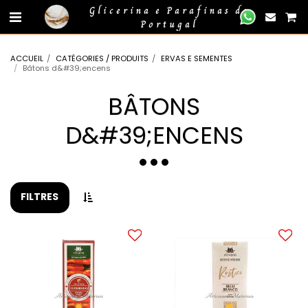
gtag('event', 'compra_finalizada', { //
});
Glicerina e Parafinas de
Portugal
ACCUEIL
CATÉGORIES / PRODUITS
ERVAS E SEMENTES
Bâtons d&#39;encens
BÂTONS
D&#39;ENCENS
FILTRES