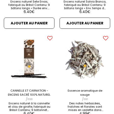
Encens naturel Sete Ervas,
Encens naturel Salvia Branca,
fabriqué au Brésil Contenu: 9
fabriqué au Brésil Contenu: 9
bâtons longs • Durée env.
bâtons longs • Env. temps de
6.40
€
6.40
€
temps de cuisson: 1h 30m
cuisson: 1h 30m Fonction:
Fonction: Nettoyage et
Nettoyage et protection des
protection des lieux et des
lieux et des personnes.
personnes. Destruction
Destruction incessante des
AJOUTER AU PANIER
AJOUTER AU PANIER
incessante des énergies
énergies négatives et du
négatives et du mauvais œil
mauvais œil [...] VOIR LES
[...] VOIR LES DÉTAILS VOIR LES
DÉTAILS VOIR LES PRODUITS
PRODUITS CONNEXES
CONNEXES
CANNELLE ET CARNATION -
Essence aromatique de
ENCENS SACRÉ 100% NATUREL
sauge
/
/
01820
01911
Encens naturel à la cannelle
Des notes herbacées,
et clou de girofle, fabriqué au
fraîches et florales sont
Brésil Contenu: 9 bâtonnets
mises en vedette dans
6.40
€
4.99
€
de longue durée • Env. durée
l'essence de sauge. Vous