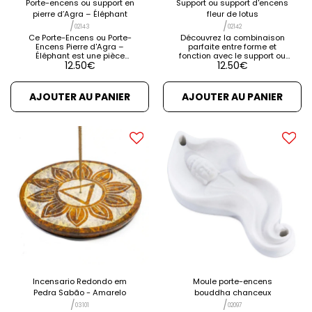
Porte-encens ou support en
Support ou support d'encens
pierre d’Agra – Éléphant
fleur de lotus
/
/
02143
02142
Ce Porte-Encens ou Porte-
Découvrez la combinaison
Encens Pierre d'Agra –
parfaite entre forme et
Éléphant est une pièce
fonction avec le support ou
12.50
€
12.50
€
unique pour les amateurs
porte-encens fleur de lotus.
d'encens et de décoration.
Ce porte encens, en plus de
Réalisé en pierre, cet
contenir votre encens en
encensoir en forme
toute sécurité, se transforme
AJOUTER AU PANIER
AJOUTER AU PANIER
d'éléphant apporte une
en un bel objet de décoration.
touche exotique et
Idéal pour créer un
sophistiquée à votre
environnement relaxant, ses
environnement et à votre
lignes et détails imitant la
bien-être.
fleur de lotus en font un choix
exquis pour harmoniser votre
intérieur. Dimension : 11/12 cm
de diamètre Fabriqué à la
main en Inde [...] VOIR
DÉTAILS VOIR PRODUITS
CONNEXES
Incensario Redondo em
Moule porte-encens
Pedra Sabão - Amarelo
bouddha chanceux
/
/
03101
02097