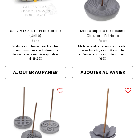
SALVIA DESERT - Petite torche
Molde suporte de Incenso
(Unité)
Circular e Estriado
/
/
01419
03006
Salvia du désert ou torche
Molde porta incenso circular
chamanique de Salvia du
e estriado, com 8 cm de
désert de première qualité.
diâmetro x 1,7 cm de altura.
4.60
€
8
€
Fonction: élimine les
Este molde é fabricado em
mauvaises énergies et les
silicone muito resistente e
mauvais esprits, purifie,
muito fácil de usar. Com este
renouvelle et protège.
molde, poderá criar uma
AJOUTER AU PANIER
AJOUTER AU PANIER
Favorise la connexion avec le
figura decorativa para
ciel Nom scientifique:
colocar as suas varetas e
Artemísia Tridentata Taille:
cones de incenso. Possui um
10/12 cm [...] VOIR LES DÉTAILS
pequeno orifício para inserir
VOIR LES PRODUITS ASSOCIÉS
o incenso. Poderá usar
materiais como cimento,
gesso [...] VER DETALHES VER
PRODUTOS RELACIONADOS