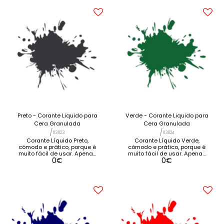
Preto - Corante Liquido para
Verde - Corante Liquido para
Cera Granulada
Cera Granulada
/
/
03023
03024
Corante Líquido Preto,
Corante Líquido Verde,
cómodo e prático, porque é
cómodo e prático, porque é
muito fácil de usar. Apenas
muito fácil de usar. Apenas
0
€
0
€
terá que adicionar umas
terá que adicionar umas
gotas na cera granulada
gotas na cera granulada
para conseguir a cor
para conseguir a cor
desejada. Por ser
desejada. Por ser
concentrado é muito rentável
concentrado é muito rentável
[...] VER DETALHES VER
[...] VER DETALHES VER
PRODUTOS RELACIONADOS
PRODUTOS RELACIONADOS