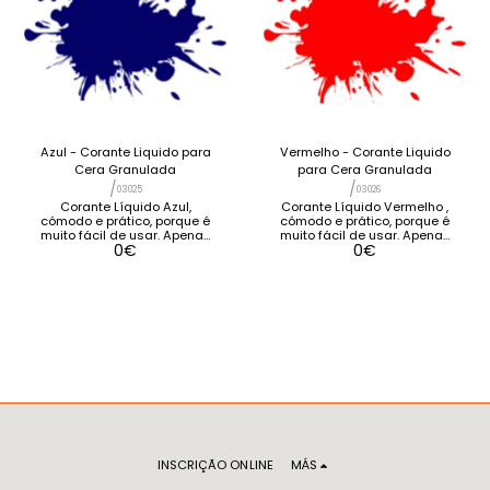
Azul - Corante Liquido para
Vermelho - Corante Liquido
Cera Granulada
para Cera Granulada
/
/
03025
03026
Corante Líquido Azul,
Corante Líquido Vermelho ,
cómodo e prático, porque é
cómodo e prático, porque é
muito fácil de usar. Apenas
muito fácil de usar. Apenas
0
€
0
€
terá que adicionar umas
terá que adicionar umas
gotas na cera granulada
gotas na cera granulada
para conseguir a cor
para conseguir a cor
desejada. Por ser
desejada. Por ser
concentrado é muito rentável
concentrado é muito rentável
[...] VER DETALHES VER
[...] VER DETALHES VER
PRODUTOS RELACIONADOS
PRODUTOS RELACIONADOS
INSCRIÇÃO ONLINE
MÁS